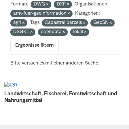
Formate:
DWG
DXF
Organisationen:
amt-fuer-geoinformation
Kategorien:
agri
Tags:
Cadastral parcels
GeoSN
DSGKL
opendata
lokal
Ergebnisse filtern
Bitte versuch es mit einer anderen Suche.
Landwirtschaft, Fischerei, Forstwirtschaft und
Nahrungsmittel