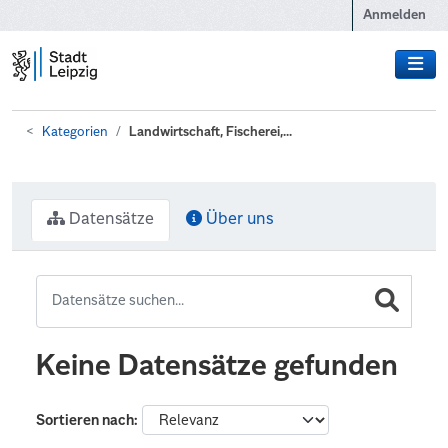
Zum Hauptinhalt wechseln
Anmelden
Kategorien
Landwirtschaft, Fischerei,...
Datensätze
Über uns
Keine Datensätze gefunden
Sortieren nach