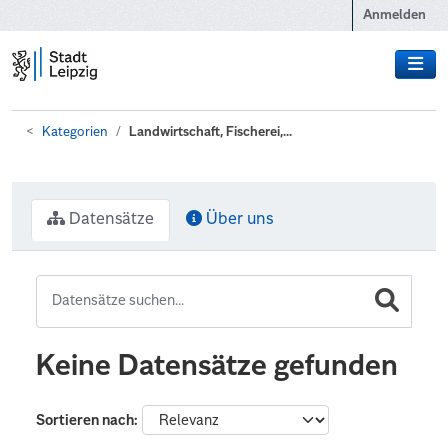
Zum Hauptinhalt wechseln
Anmelden
Kategorien
Landwirtschaft, Fischerei,...
Datensätze
Über uns
Keine Datensätze gefunden
Sortieren nach