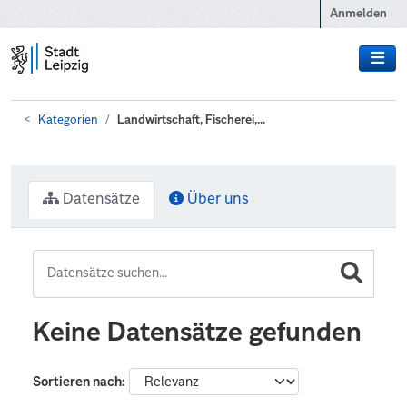
Zum Hauptinhalt wechseln
Anmelden
Kategorien
Landwirtschaft, Fischerei,...
Datensätze
Über uns
Keine Datensätze gefunden
Sortieren nach