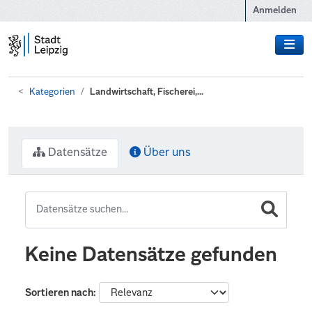
Zum Hauptinhalt wechseln
Anmelden
Kategorien
Landwirtschaft, Fischerei,...
Datensätze
Über uns
Keine Datensätze gefunden
Sortieren nach