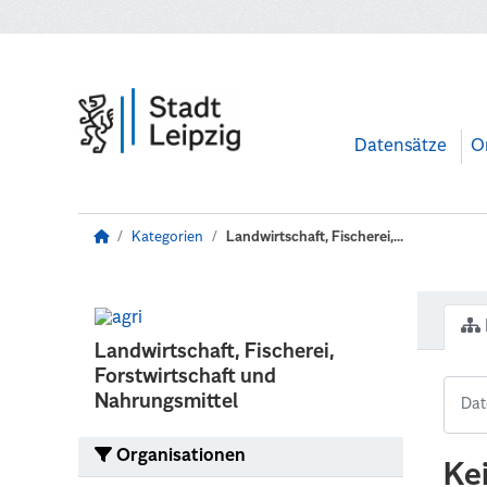
Zum Hauptinhalt wechseln
Datensätze
O
Kategorien
Landwirtschaft, Fischerei,...
Landwirtschaft, Fischerei,
Forstwirtschaft und
Nahrungsmittel
Organisationen
Ke