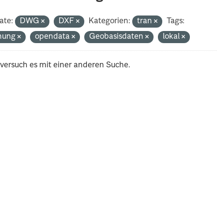
ate:
DWG
DXF
Kategorien:
tran
Tags:
nung
opendata
Geobasisdaten
lokal
 versuch es mit einer anderen Suche.