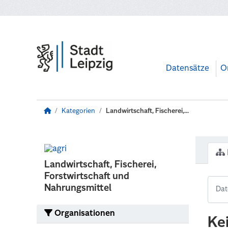
Zum Hauptinhalt wechseln
Datensätze
O
Kategorien
Landwirtschaft, Fischerei,...
Landwirtschaft, Fischerei,
Forstwirtschaft und
Nahrungsmittel
Organisationen
Ke