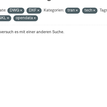
ate:
DWG
DXF
Kategorien:
tran
tech
Tags
GKL
opendata
 versuch es mit einer anderen Suche.