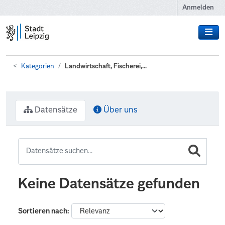
Zum Hauptinhalt wechseln
Anmelden
Kategorien
Landwirtschaft, Fischerei,...
Datensätze
Über uns
Keine Datensätze gefunden
Sortieren nach