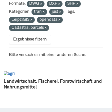
Formate:
DWG
DXF
SHP
Kategorien:
tran
just
Tags:
LeipziGIS
opendata
Cadastral parcels
Ergebnisse filtern
Bitte versuch es mit einer anderen Suche.
Landwirtschaft, Fischerei, Forstwirtschaft und
Nahrungsmittel