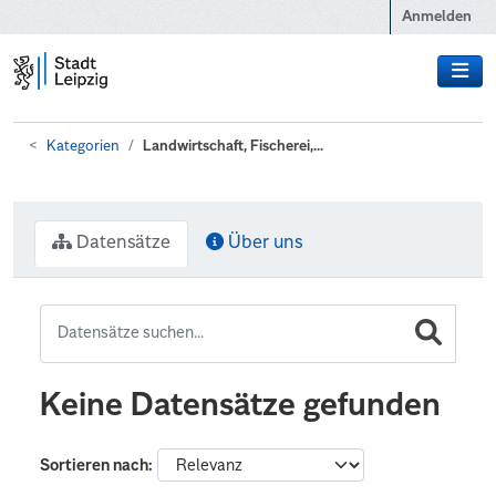
Zum Hauptinhalt wechseln
Anmelden
Kategorien
Landwirtschaft, Fischerei,...
Datensätze
Über uns
Keine Datensätze gefunden
Sortieren nach