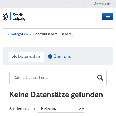
Zum Hauptinhalt wechseln
Anmelden
Kategorien
Landwirtschaft, Fischerei,...
Datensätze
Über uns
Keine Datensätze gefunden
Sortieren nach