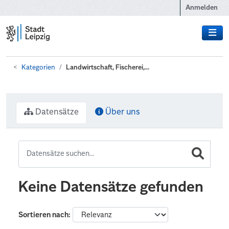
Zum Hauptinhalt wechseln
Anmelden
Kategorien
Landwirtschaft, Fischerei,...
Datensätze
Über uns
Keine Datensätze gefunden
Sortieren nach