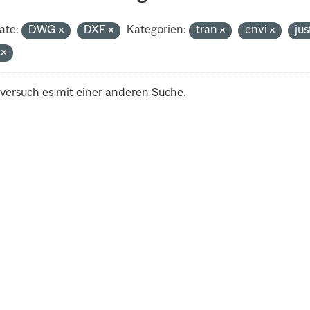
ate:
DWG
DXF
Kategorien:
tran
envi
ju
i
 versuch es mit einer anderen Suche.