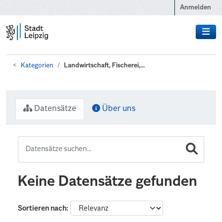
Zum Hauptinhalt wechseln
Anmelden
Kategorien
Landwirtschaft, Fischerei,...
Datensätze
Über uns
Keine Datensätze gefunden
Sortieren nach