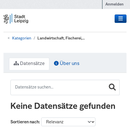
Zum Hauptinhalt wechseln
Anmelden
Kategorien
Landwirtschaft, Fischerei,...
Datensätze
Über uns
Keine Datensätze gefunden
Sortieren nach