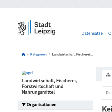
Zum Hauptinhalt wechseln
Datensätze
O
Kategorien
Landwirtschaft, Fischerei,...
Landwirtschaft, Fischerei,
Forstwirtschaft und
Nahrungsmittel
Organisationen
Ke