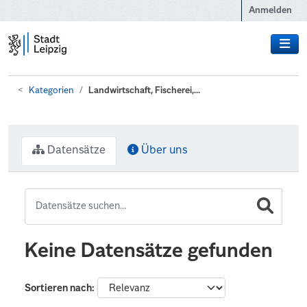
Zum Hauptinhalt wechseln
Anmelden
Kategorien
Landwirtschaft, Fischerei,...
Datensätze
Über uns
Keine Datensätze gefunden
Sortieren nach