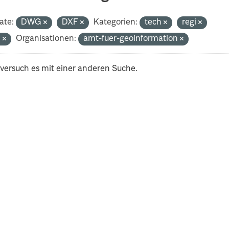
ate:
DWG
DXF
Kategorien:
tech
regi
n
Organisationen:
amt-fuer-geoinformation
 versuch es mit einer anderen Suche.