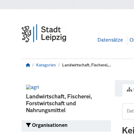
Zum Hauptinhalt wechseln
Datensätze
O
Kategorien
Landwirtschaft, Fischerei,...
Landwirtschaft, Fischerei,
Forstwirtschaft und
Nahrungsmittel
Organisationen
Ke