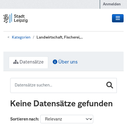
Zum Hauptinhalt wechseln
Anmelden
Kategorien
Landwirtschaft, Fischerei,...
Datensätze
Über uns
Keine Datensätze gefunden
Sortieren nach