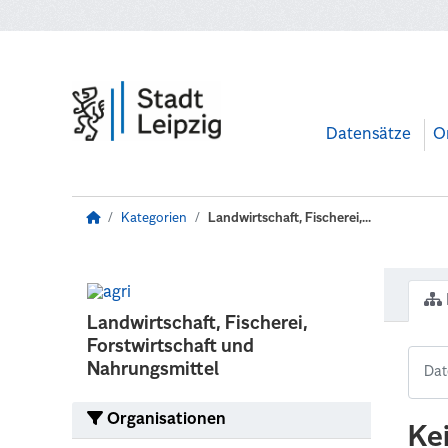
Zum Hauptinhalt wechseln
Datensätze
O
Kategorien
Landwirtschaft, Fischerei,...
Landwirtschaft, Fischerei,
Forstwirtschaft und
Nahrungsmittel
Organisationen
Ke