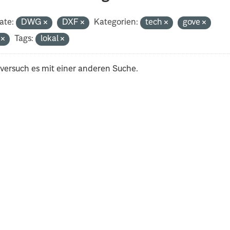
ate:
DWG
DXF
Kategorien:
tech
gove
i
Tags:
lokal
 versuch es mit einer anderen Suche.