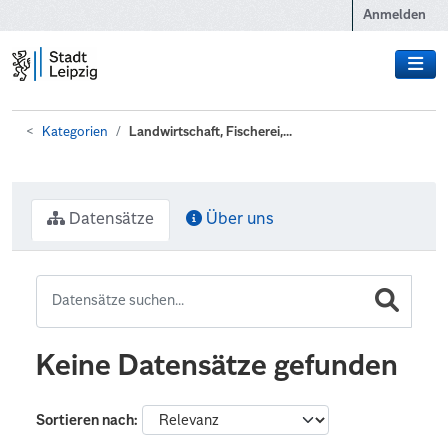
Zum Hauptinhalt wechseln
Anmelden
Kategorien
Landwirtschaft, Fischerei,...
Datensätze
Über uns
Keine Datensätze gefunden
Sortieren nach