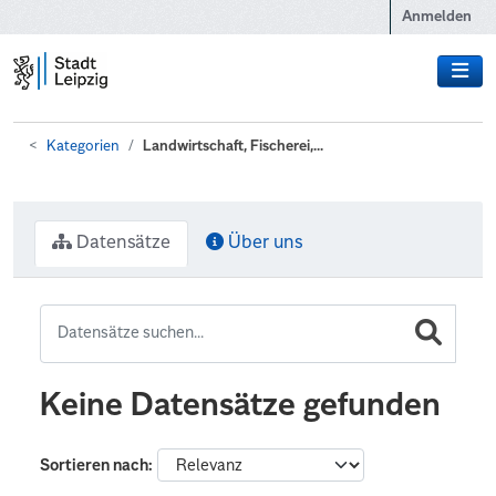
Zum Hauptinhalt wechseln
Anmelden
Kategorien
Landwirtschaft, Fischerei,...
Datensätze
Über uns
Keine Datensätze gefunden
Sortieren nach