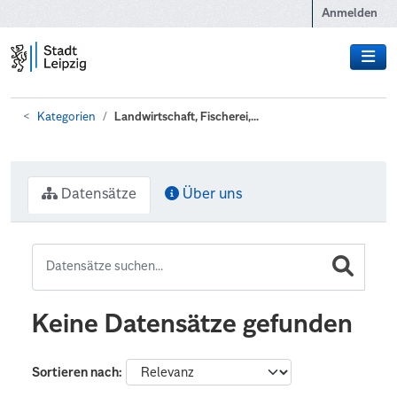
Zum Hauptinhalt wechseln
Anmelden
Kategorien
Landwirtschaft, Fischerei,...
Datensätze
Über uns
Keine Datensätze gefunden
Sortieren nach