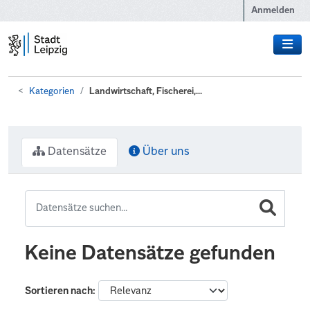
Zum Hauptinhalt wechseln
Anmelden
Kategorien
Landwirtschaft, Fischerei,...
Datensätze
Über uns
Keine Datensätze gefunden
Sortieren nach