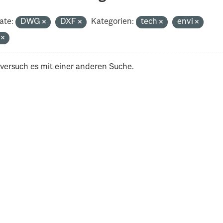
ate:
DWG
DXF
Kategorien:
tech
envi
i
 versuch es mit einer anderen Suche.