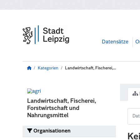
Zum Hauptinhalt wechseln
Datensätze
O
Kategorien
Landwirtschaft, Fischerei,...
Landwirtschaft, Fischerei,
Forstwirtschaft und
Nahrungsmittel
Organisationen
Ke