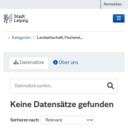
Zum Hauptinhalt wechseln
Anmelden
Kategorien
Landwirtschaft, Fischerei,...
Datensätze
Über uns
Keine Datensätze gefunden
Sortieren nach