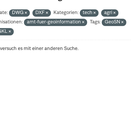
ate:
DWG
DXF
Kategorien:
tech
agri
isationen:
amt-fuer-geoinformation
Tags:
GeoSN
GKL
 versuch es mit einer anderen Suche.