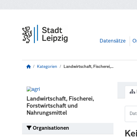
Zum Hauptinhalt wechseln
Datensätze
O
Kategorien
Landwirtschaft, Fischerei,...
Landwirtschaft, Fischerei,
Forstwirtschaft und
Nahrungsmittel
Organisationen
Ke