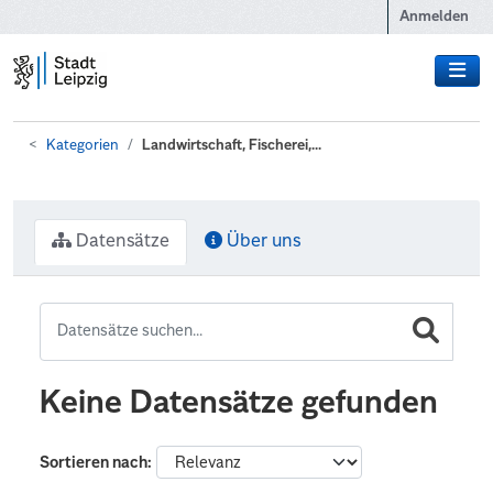
Zum Hauptinhalt wechseln
Anmelden
Kategorien
Landwirtschaft, Fischerei,...
Datensätze
Über uns
Keine Datensätze gefunden
Sortieren nach