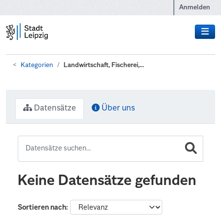
Zum Hauptinhalt wechseln
Anmelden
Kategorien
Landwirtschaft, Fischerei,...
Datensätze
Über uns
Keine Datensätze gefunden
Sortieren nach