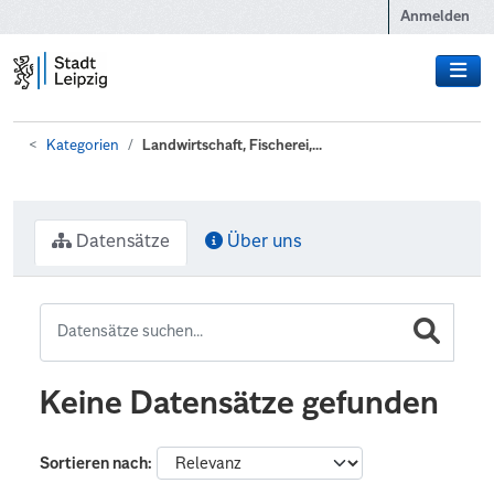
Zum Hauptinhalt wechseln
Anmelden
Kategorien
Landwirtschaft, Fischerei,...
Datensätze
Über uns
Keine Datensätze gefunden
Sortieren nach