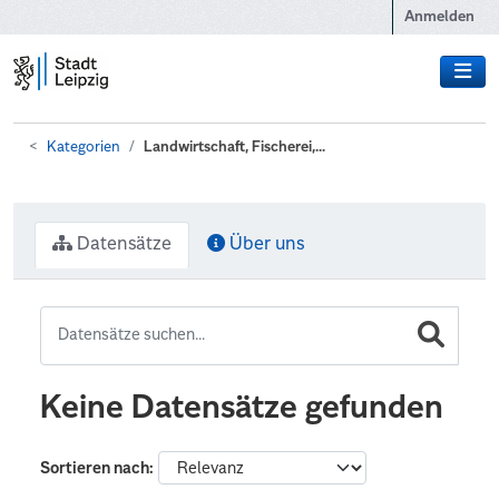
Zum Hauptinhalt wechseln
Anmelden
Kategorien
Landwirtschaft, Fischerei,...
Datensätze
Über uns
Keine Datensätze gefunden
Sortieren nach