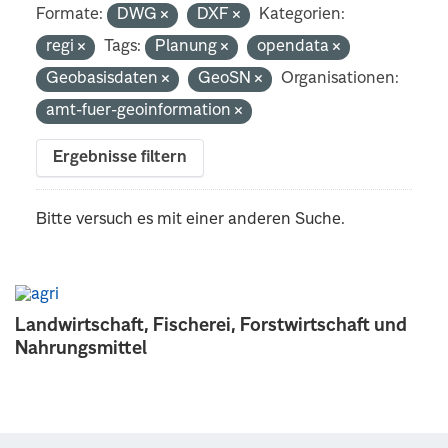
Formate:
DWG
DXF
Kategorien:
regi
Tags:
Planung
opendata
Geobasisdaten
GeoSN
Organisationen:
amt-fuer-geoinformation
Ergebnisse filtern
Bitte versuch es mit einer anderen Suche.
Landwirtschaft, Fischerei, Forstwirtschaft und
Nahrungsmittel