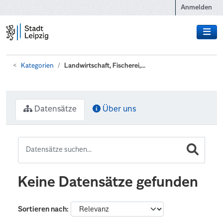
Zum Hauptinhalt wechseln
Anmelden
Kategorien
Landwirtschaft, Fischerei,...
Datensätze
Über uns
Keine Datensätze gefunden
Sortieren nach