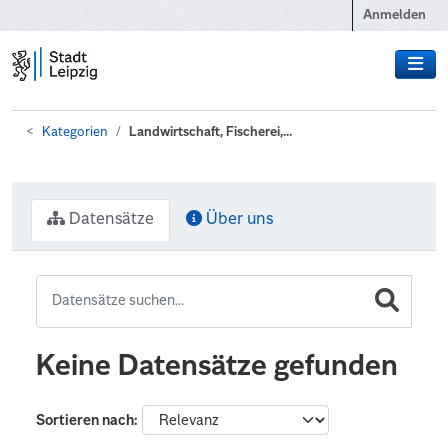
Zum Hauptinhalt wechseln
Anmelden
Kategorien
Landwirtschaft, Fischerei,...
Datensätze
Über uns
Keine Datensätze gefunden
Sortieren nach