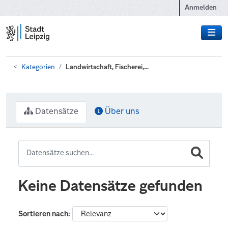
Zum Hauptinhalt wechseln
Anmelden
Kategorien
Landwirtschaft, Fischerei,...
Datensätze
Über uns
Keine Datensätze gefunden
Sortieren nach