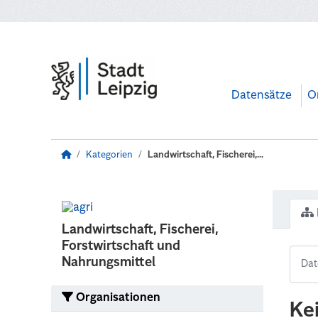
Zum Hauptinhalt wechseln
Datensätze
O
Kategorien
Landwirtschaft, Fischerei,...
Landwirtschaft, Fischerei,
Forstwirtschaft und
Nahrungsmittel
Organisationen
Ke