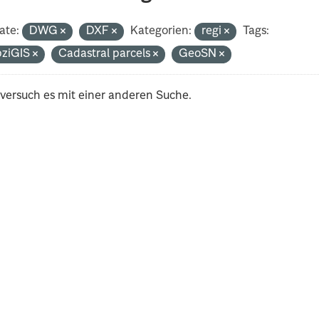
ate:
DWG
DXF
Kategorien:
regi
Tags:
pziGIS
Cadastral parcels
GeoSN
 versuch es mit einer anderen Suche.