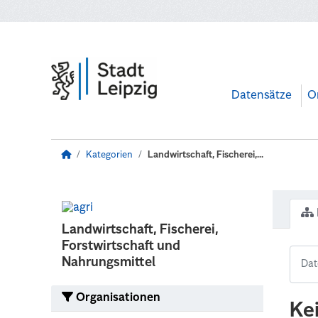
Zum Hauptinhalt wechseln
Datensätze
O
Kategorien
Landwirtschaft, Fischerei,...
Landwirtschaft, Fischerei,
Forstwirtschaft und
Nahrungsmittel
Organisationen
Ke