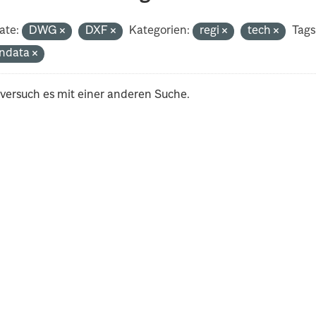
ate:
DWG
DXF
Kategorien:
regi
tech
Tags
ndata
 versuch es mit einer anderen Suche.