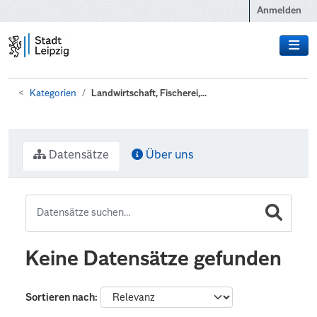
Zum Hauptinhalt wechseln
Anmelden
Kategorien
Landwirtschaft, Fischerei,...
Datensätze
Über uns
Keine Datensätze gefunden
Sortieren nach