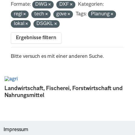
Formate:
DWG
DXF
Kategorien:
regi
tech
gove
Tags:
Planung
lokal
DSGKL
Ergebnisse filtern
Bitte versuch es mit einer anderen Suche.
Landwirtschaft, Fischerei, Forstwirtschaft und
Nahrungsmittel
Impressum