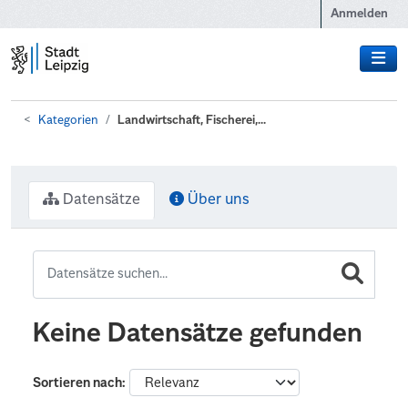
Zum Hauptinhalt wechseln
Anmelden
Kategorien
Landwirtschaft, Fischerei,...
Datensätze
Über uns
Keine Datensätze gefunden
Sortieren nach