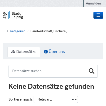
Zum Hauptinhalt wechseln
Anmelden
Kategorien
Landwirtschaft, Fischerei,...
Datensätze
Über uns
Keine Datensätze gefunden
Sortieren nach