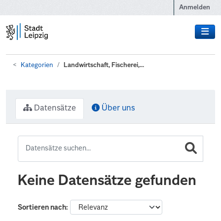
Zum Hauptinhalt wechseln
Anmelden
Kategorien
Landwirtschaft, Fischerei,...
Datensätze
Über uns
Keine Datensätze gefunden
Sortieren nach