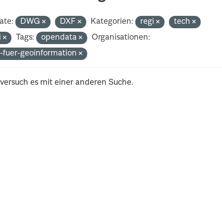
ate:
DWG
DXF
Kategorien:
regi
tech
i
Tags:
opendata
Organisationen:
-fuer-geoinformation
 versuch es mit einer anderen Suche.