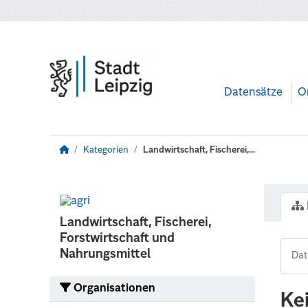
Zum Hauptinhalt wechseln
Datensätze
O
Kategorien
Landwirtschaft, Fischerei,...
Landwirtschaft, Fischerei,
Forstwirtschaft und
Nahrungsmittel
Organisationen
Ke