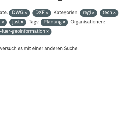
ate:
DWG
DXF
Kategorien:
regi
tech
i
just
Tags:
Planung
Organisationen:
-fuer-geoinformation
 versuch es mit einer anderen Suche.