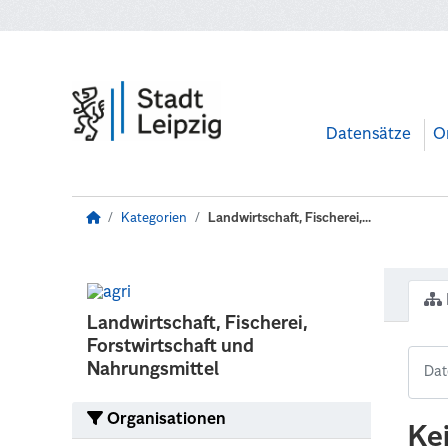
Zum Hauptinhalt wechseln
Datensätze
O
Kategorien
Landwirtschaft, Fischerei,...
Landwirtschaft, Fischerei,
Forstwirtschaft und
Nahrungsmittel
Organisationen
Ke