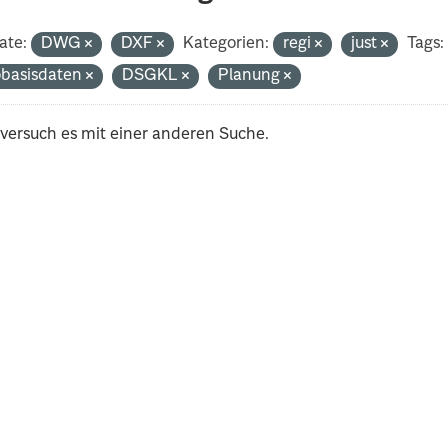
ate:
DWG
DXF
Kategorien:
regi
just
Tags:
basisdaten
DSGKL
Planung
 versuch es mit einer anderen Suche.