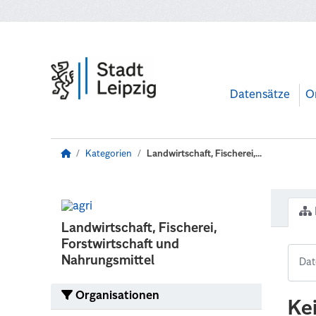
Zum Hauptinhalt wechseln
Datensätze
O
Kategorien
Landwirtschaft, Fischerei,...
Landwirtschaft, Fischerei,
Forstwirtschaft und
Nahrungsmittel
Organisationen
Ke