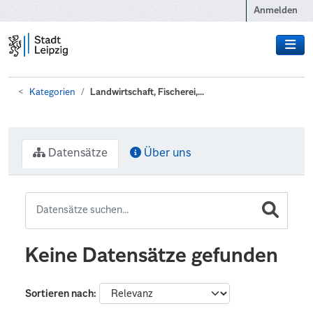
Zum Hauptinhalt wechseln
Anmelden
Kategorien
Landwirtschaft, Fischerei,...
Datensätze
Über uns
Keine Datensätze gefunden
Sortieren nach