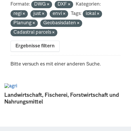
Formate:
DWG
DXF
Kategorien:
regi
just
envi
Tags:
lokal
Planung
Geobasisdaten
Cadastral parcels
Ergebnisse filtern
Bitte versuch es mit einer anderen Suche.
Landwirtschaft, Fischerei, Forstwirtschaft und
Nahrungsmittel