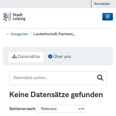
Zum Hauptinhalt wechseln
Anmelden
Kategorien
Landwirtschaft, Fischerei,...
Datensätze
Über uns
Keine Datensätze gefunden
Sortieren nach