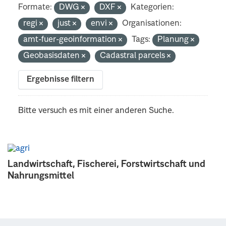
Formate:
DWG
DXF
Kategorien:
regi
just
envi
Organisationen:
amt-fuer-geoinformation
Tags:
Planung
Geobasisdaten
Cadastral parcels
Ergebnisse filtern
Bitte versuch es mit einer anderen Suche.
Landwirtschaft, Fischerei, Forstwirtschaft und
Nahrungsmittel