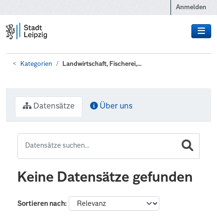
Zum Hauptinhalt wechseln
Anmelden
Kategorien
Landwirtschaft, Fischerei,...
Datensätze
Über uns
Keine Datensätze gefunden
Sortieren nach