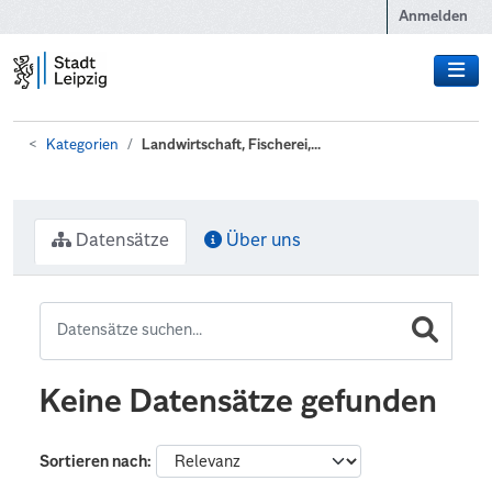
Zum Hauptinhalt wechseln
Anmelden
Kategorien
Landwirtschaft, Fischerei,...
Datensätze
Über uns
Keine Datensätze gefunden
Sortieren nach