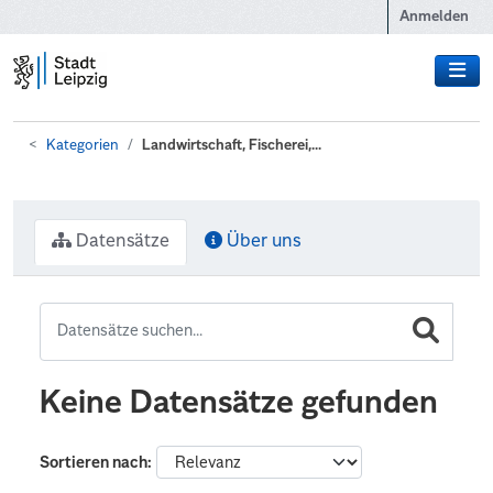
Zum Hauptinhalt wechseln
Anmelden
Kategorien
Landwirtschaft, Fischerei,...
Datensätze
Über uns
Keine Datensätze gefunden
Sortieren nach