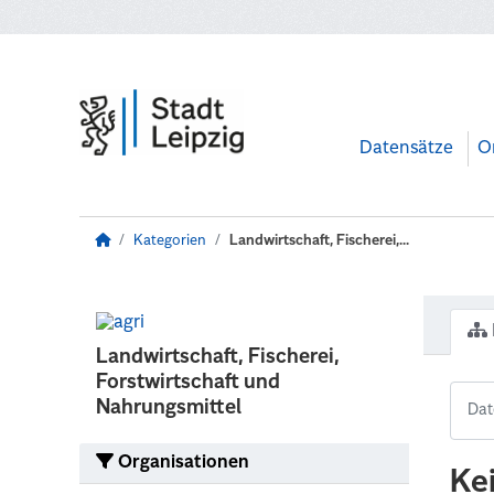
Zum Hauptinhalt wechseln
Datensätze
O
Kategorien
Landwirtschaft, Fischerei,...
Landwirtschaft, Fischerei,
Forstwirtschaft und
Nahrungsmittel
Organisationen
Ke