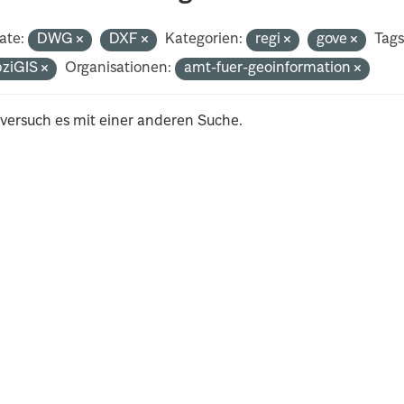
ate:
DWG
DXF
Kategorien:
regi
gove
Tags
pziGIS
Organisationen:
amt-fuer-geoinformation
 versuch es mit einer anderen Suche.