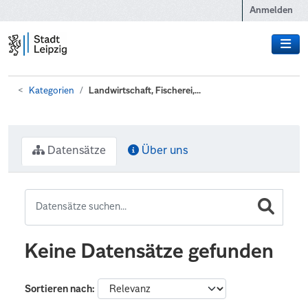
Zum Hauptinhalt wechseln
Anmelden
Kategorien
Landwirtschaft, Fischerei,...
Datensätze
Über uns
Keine Datensätze gefunden
Sortieren nach