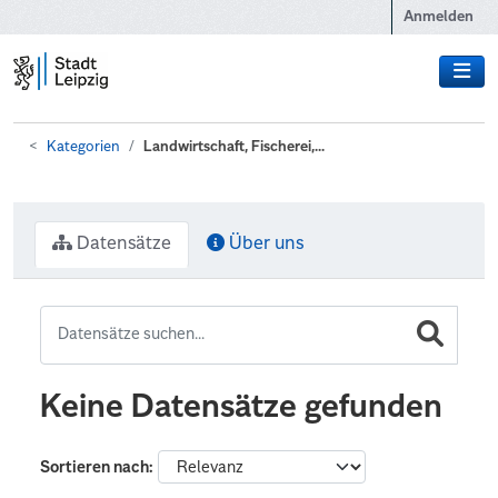
Zum Hauptinhalt wechseln
Anmelden
Kategorien
Landwirtschaft, Fischerei,...
Datensätze
Über uns
Keine Datensätze gefunden
Sortieren nach