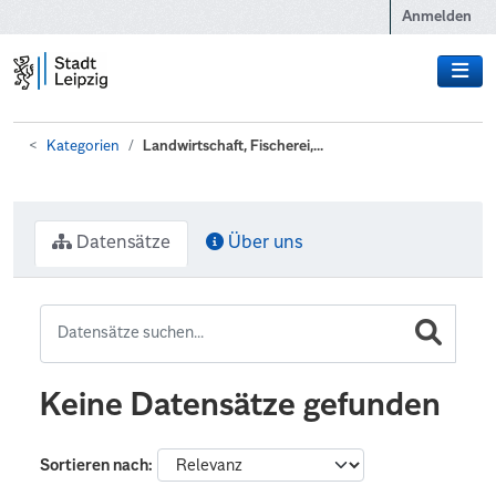
Zum Hauptinhalt wechseln
Anmelden
Kategorien
Landwirtschaft, Fischerei,...
Datensätze
Über uns
Keine Datensätze gefunden
Sortieren nach